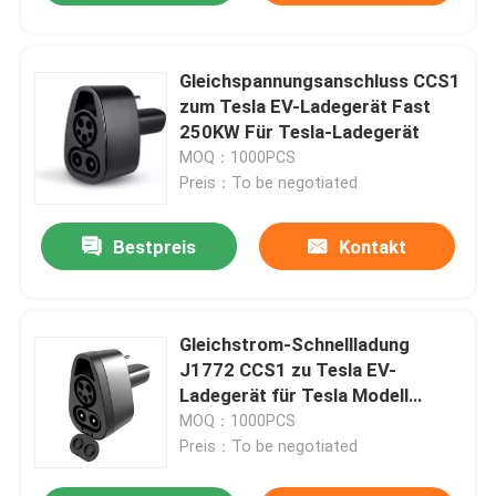
Gleichspannungsanschluss CCS1
zum Tesla EV-Ladegerät Fast
250KW Für Tesla-Ladegerät
MOQ：1000PCS
Preis：To be negotiated
Bestpreis
Kontakt
Gleichstrom-Schnellladung
J1772 CCS1 zu Tesla EV-
Ladegerät für Tesla Modell
S/X/3/Y
MOQ：1000PCS
Preis：To be negotiated