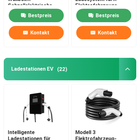
Schnellelektrische
Elektrofahrzeuge
Ladestation
Bestpreis
Bestpreis
wallbox ev Ladegeräte
Kontakt
Kontakt
ev ladekabel
EV-Ladegerät-Verlängerungskabel
Ladestationen EV
(22)
EV-Ladegerät-Adapter
Aufladungsverbindungsstück EV
DC-ev Ladegerät
Intelligente
Modell 3
NACS-Adapter von Tesla
Ladestationen für
Elektrofahrzeug-