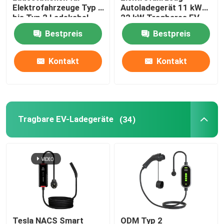
Elektrofahrzeuge Typ 2
Autoladegerät 11 kW
bis Typ 2 Ladekabel
22 kW Tragbares EV-
Aufladungszusätze EV
IP55-Schutz
Ladegerät Typ 2
Bestpreis
Bestpreis
Automobil-Schalter-Panel
Kontakt
Kontakt
Automobilschalter und -knöpfe
Fahrzeugsicherungskisten
Tragbare EV-Ladegeräte
(34)
Stromkabel und Anschlüsse
Tesla NACS Smart
ODM Typ 2