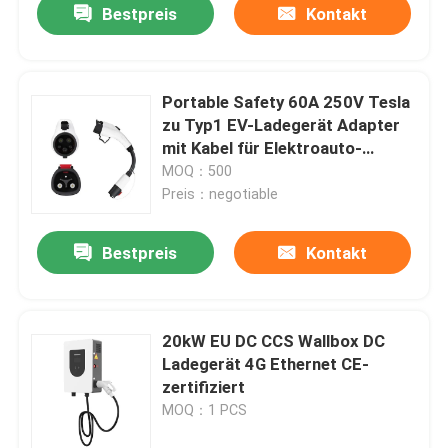
Bestpreis
Kontakt
Portable Safety 60A 250V Tesla
zu Typ1 EV-Ladegerät Adapter
mit Kabel für Elektroauto-
Ladegerät
MOQ：500
Preis：negotiable
Bestpreis
Kontakt
20kW EU DC CCS Wallbox DC
Ladegerät 4G Ethernet CE-
zertifiziert
MOQ：1 PCS