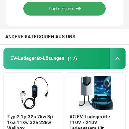
Fabrik Tour
Qualitätskontrolle
ANDERE KATEGORIEN AUS UNS
Kontakt
EV-Ladegerät-Lösungen
(12)
Referenzen
EV-Ladegerät-Lösungen
Ladestationen EV
Typ 2 1p 32a 7kw 3p
AC EV-Ladegeräte
16a 11kw 32a 22kw
110V - 240V
Tragbare EV-Ladegeräte
Wallbox
Ladesystem für