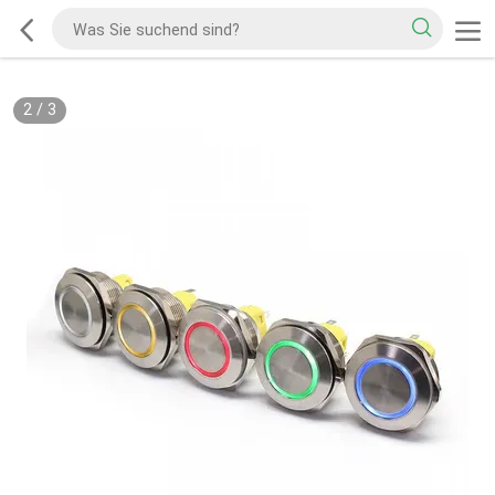
2
/
3