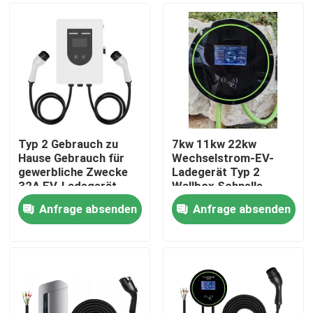
Typ 2 Gebrauch zu
7kw 11kw 22kw
Hause Gebrauch für
Wechselstrom-EV-
gewerbliche Zwecke
Ladegerät Typ 2
32A EV-Ladegerät
Wallbox Schnelle
14KW Stufe 2
Ladestationen für
Anfrage absenden
Anfrage absenden
Ladestation EVSE
Elektrofahrzeuge
Nach Hause
Über uns
Kontakte