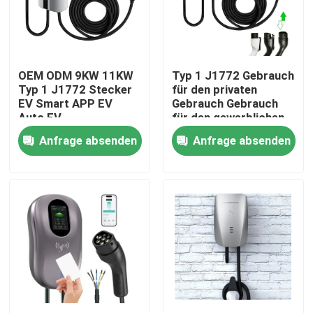
Produkte
OEM ODM 9KW 11KW
Typ 1 J1772 Gebrauch
EV-Ladegerät-Lösungen
Typ 1 J1772 Stecker
für den privaten
EV Smart APP EV
Gebrauch Gebrauch
Auto EV
für den gewerblichen
Ladestationen EV
Heimladestation EV-
Gebrauch 32A EV-
Anfrage absenden
Anfrage absenden
Ladegerät
Ladegerät 7KW Stufe
2 Ladegerät EVSE
Tragbare EV-Ladegeräte
Wallbox Station
Ladegerät EV-
Ladegerät
wallbox ev Ladegeräte
ev ladekabel
EV-Ladegerät-Verlängerungskabel