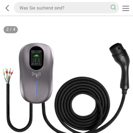
2
/
4