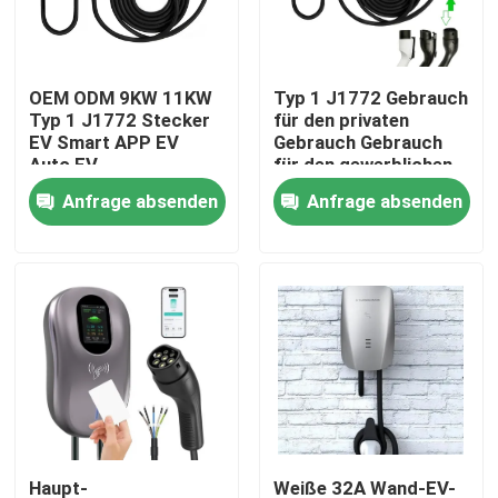
Fabrik Tour
OEM ODM 9KW 11KW
Typ 1 J1772 Gebrauch
Typ 1 J1772 Stecker
für den privaten
Qualitätskontrolle
EV Smart APP EV
Gebrauch Gebrauch
Auto EV
für den gewerblichen
Heimladestation EV-
Gebrauch 32A EV-
Anfrage absenden
Anfrage absenden
Kontakt
Ladegerät
Ladegerät 7KW Stufe
2 Ladegerät EVSE
Wallbox Station
Referenzen
Ladegerät EV-
Ladegerät
EV-Ladegerät-Lösungen
Ladestationen EV
Tragbare EV-Ladegeräte
Haupt-
Weiße 32A Wand-EV-