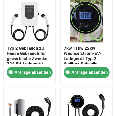
Typ 2 Gebrauch zu
7kw 11kw 22kw
Hause Gebrauch für
Wechselstrom-EV-
gewerbliche Zwecke
Ladegerät Typ 2
32A EV-Ladegerät
Wallbox Schnelle
14KW Stufe 2
Ladestationen für
Anfrage absenden
Anfrage absenden
Ladestation EVSE
Elektrofahrzeuge
Startseite
Produkte
Über uns