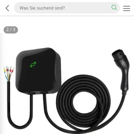
2
/
3