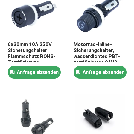
Fabrik Tour
Qualitätskontrolle
6x30mm 10A 250V
Motorrad-Inline-
Sicherungshalter
Sicherungshalter,
Kontakt
Flammschutz ROHS-
wasserdichtes PBT-
Zertifizierung
zertifiziertes 94V0-
Gehäuse
Anfrage absenden
Anfrage absenden
Referenzen
EV-Ladegerät-Lösungen
Ladestationen EV
Tragbare EV-Ladegeräte