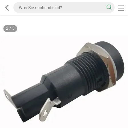
2
/
5