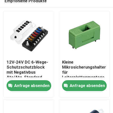
Empfohlene Produkte
12V-24V DC 6-Wege-
Kleine
Schutzschutzblock
Mikrosicherungshalter
mit Negativbus
für
Atc/Ato-Standard-
Leiterplattenmontage,
Startseite
Automobilschutzschutzschränke
250 VAC, 10 A, für 5 x
Anfrage absenden
Anfrage absenden
20 mm Sicherung
Produkte
Über uns