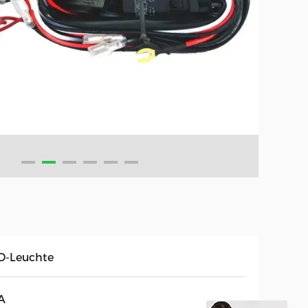
D-Leuchte
A