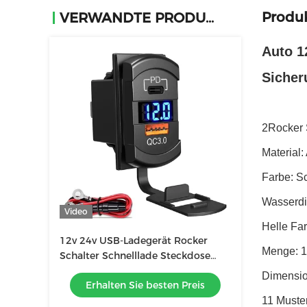
Produ
VERWANDTE PRODUKTE
Auto 1
Sicher
2Rocker 
Material
Farbe: S
Wasserdi
Video
Helle Fa
12v 24v USB-Ladegerät Rocker
Menge: 1 
Schalter Schnelllade Steckdose
wasserdicht Quick Dual Pd Qc3.0
Dimensio
Erhalten Sie besten Preis
für Autos Boot
11 Muster