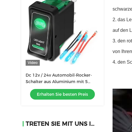
schwarzer
2. das Le
auf den 
3. den ro
von Ihre
4. den S
Video
Dc 12v / 24v Automobil-Rocker-
Schalter aus Aluminium mit 5
Nadeln
Erhalten Sie besten Preis
TRETEN SIE MIT UNS IN VERBINDUNG