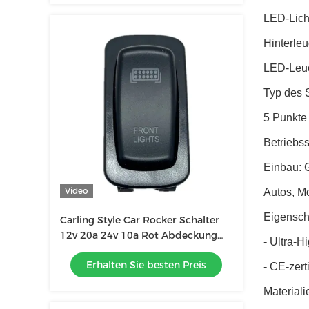
LED-Lichtl
Hinterleu
LED-Leuc
Typ des S
5 Punkte
Betriebs
Einbau: G
Video
Autos, M
Eigenscha
Carling Style Car Rocker Schalter
12v 20a 24v 10a Rot Abdeckung
- Ultra-
Rot Led-Licht Armaturenbrett
Erhalten Sie besten Preis
Gefahrenwarnung
- CE-zert
Materiali