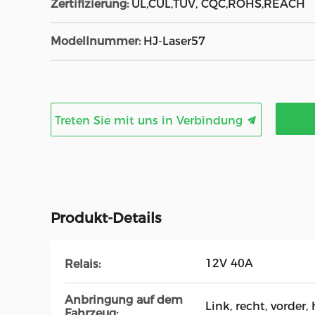
Zertifizierung:
UL,CUL,TUV, CQC,ROHS,REACH
Modellnummer:
HJ-Laser57
Treten Sie mit uns in Verbindung
Produkt-Details
12V 40A
Relais:
Anbringung auf dem
Link, recht, vorder, 
Fahrzeug: