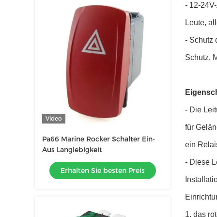
- 12-24V
Leute, al
- Schutz
Schutz, 
Eigensch
- Die Lei
Video
für Gelän
Pa66 Marine Rocker Schalter Ein-
ein Rela
Aus Langlebigkeit
- Diese L
Erhalten Sie besten Preis
Installat
Einrichtu
1. das ro