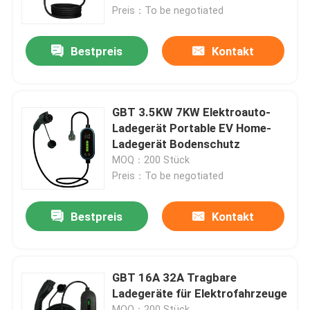
Preis：To be negotiated
Fabrik Tour
Bestpreis
Kontakt
Qualitätskontrolle
GBT 3.5KW 7KW Elektroauto-
Kontakt
Ladegerät Portable EV Home-
Ladegerät Bodenschutz
MOQ：200 Stück
Referenzen
Preis：To be negotiated
EV-Ladegerät-Lösungen
Bestpreis
Kontakt
Ladestationen EV
GBT 16A 32A Tragbare
Ladegeräte für Elektrofahrzeuge
Tragbare EV-Ladegeräte
MOQ：200 Stück