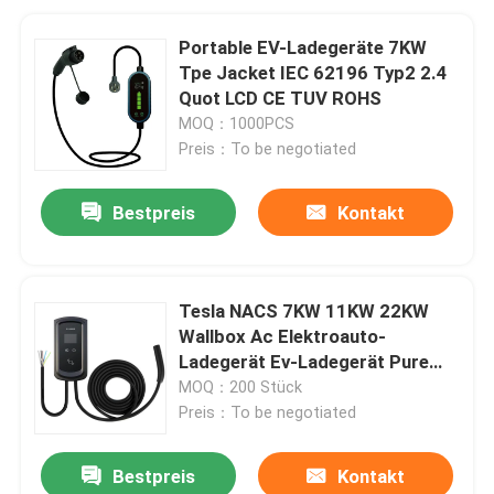
Portable EV-Ladegeräte 7KW
Tpe Jacket IEC 62196 Typ2 2.4
Quot LCD CE TUV ROHS
MOQ：1000PCS
Preis：To be negotiated
Bestpreis
Kontakt
Tesla NACS 7KW 11KW 22KW
Wallbox Ac Elektroauto-
Ladegerät Ev-Ladegerät Pure
Type2 Für Tesla
MOQ：200 Stück
Preis：To be negotiated
Bestpreis
Kontakt