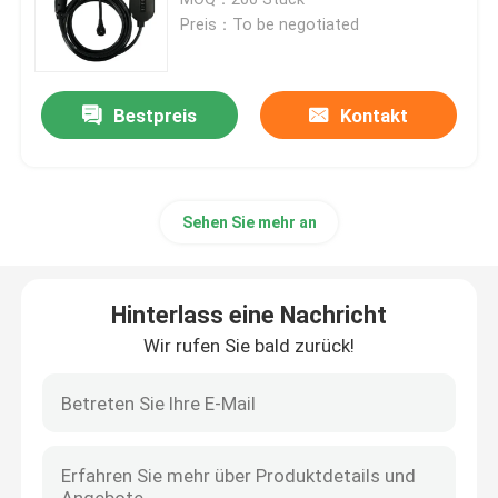
Preis：To be negotiated
wallbox ev Ladegeräte
Bestpreis
Kontakt
ev ladekabel
EV-Ladegerät-Verlängerungskabel
Sehen Sie mehr an
EV-Ladegerät-Adapter
Hinterlass eine Nachricht
Aufladungsverbindungsstück EV
Wir rufen Sie bald zurück!
DC-ev Ladegerät
NACS-Adapter von Tesla