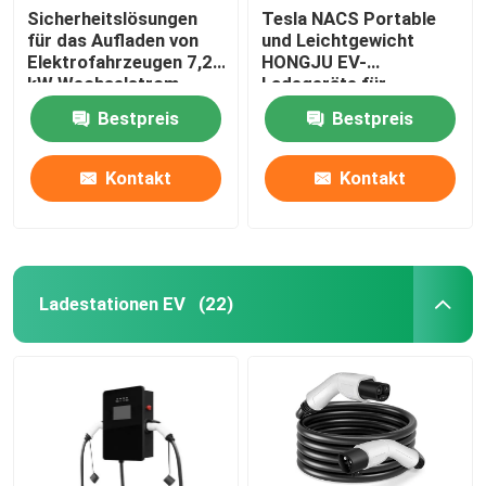
Sicherheitslösungen
Tesla NACS Portable
für das Aufladen von
und Leichtgewicht
Elektrofahrzeugen 7,2
HONGJU EV-
kW Wechselstrom-
Ladegeräte für
Wandladegerät für
einfache Installation
Bestpreis
Bestpreis
Elektrofahrzeuge
Kontakt
Kontakt
Ladestationen EV
(22)