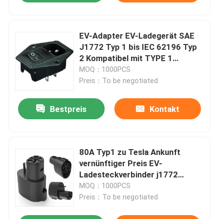
EV-Adapter EV-Ladegerät SAE
J1772 Typ 1 bis IEC 62196 Typ
2 Kompatibel mit TYPE 1
Ladeanschluss
MOQ：1000PCS
Preis：To be negotiated
Bestpreis
Kontakt
80A Typ1 zu Tesla Ankunft
vernünftiger Preis EV-
Ladesteckverbinder j1772
Steckdose für Schloss
MOQ：1000PCS
Preis：To be negotiated