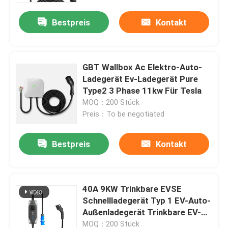
Bestpreis
Kontakt
GBT Wallbox Ac Elektro-Auto-
Ladegerät Ev-Ladegerät Pure
Type2 3 Phase 11kw Für Tesla
MOQ：200 Stück
Preis：To be negotiated
Bestpreis
Kontakt
Startseite
40A 9KW Trinkbare EVSE
Produkte
Schnellladegerät Typ 1 EV-Auto-
Außenladegerät Trinkbare EV-
Ladegerät mit 5M-Kabel
Über uns
MOQ：200 Stück